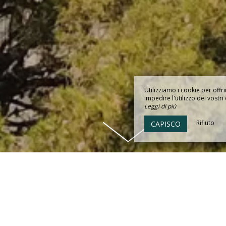
Utilizziamo i cookie per offri
impedire l'utilizzo dei vostri 
Leggi di più
Rifiuto
CAPISCO
HOTEL LA CALANQUE
e in un'
atmosfera calma e rilassante
, vi invitiamo a soggi